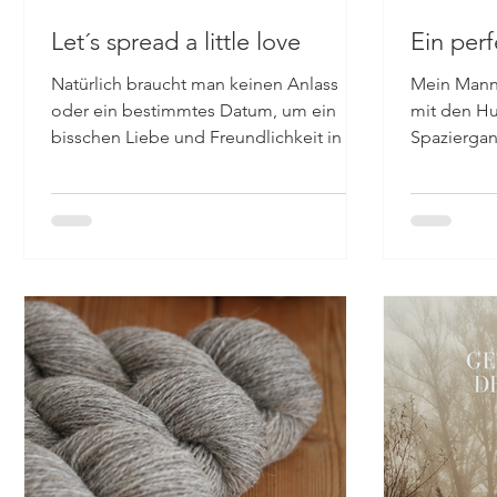
Let´s spread a little love
Ein per
Natürlich braucht man keinen Anlass
Mein Mann
oder ein bestimmtes Datum, um ein
mit den H
bisschen Liebe und Freundlichkeit in die
Spaziergan
Welt zu bringen. Doch, und...
gar nicht ge