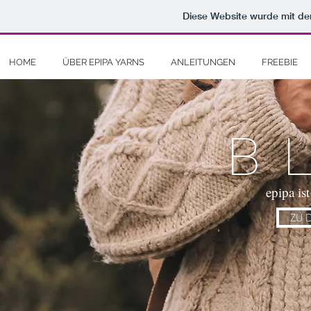
Diese Website wurde mit 
HOME
ÜBER EPIPA YARNS
ANLEITUNGEN
FREEBIE
B
epipa is
ZU 