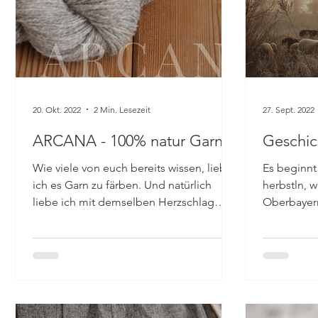
20. Okt. 2022
2 Min. Lesezeit
27. Sept. 2022
ARCANA - 100% natur Garn
Geschic
Wie viele von euch bereits wissen, liebe
Es beginnt 
ich es Garn zu färben. Und natürlich
herbstln, w
liebe ich mit demselben Herzschlag
Oberbayer
ungefärbte Naturtöne und...
kühler, frü