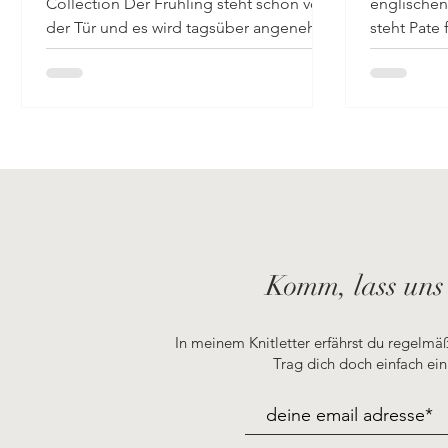
Collection Der Frühling steht schon vor
englische
der Tür und es wird tagsüber angenehm
steht Pate
warm. Wir verbringen viel...
und Wirbel,
Komm, lass uns
In meinem Knitletter erfährst du regelm
Trag dich doch einfach ein 