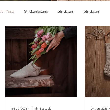
All Posts
Strickanleitung
Strickgarn
Strickgarn
8. Feb. 2023
1 Min. Lesezeit
29. Jan. 2023